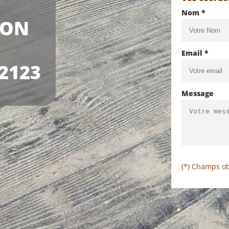
Nom *
TON
Email *
2123
Message
(*) Champs ob