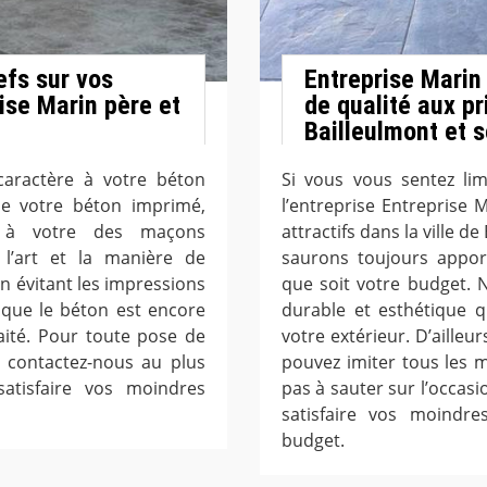
efs sur vos
Entreprise Marin 
ise Marin père et
de qualité aux pr
Bailleulmont et 
caractère à votre béton
Si vous vous sentez lim
de votre béton imprimé,
l’entreprise Entreprise M
t à votre des maçons
attractifs dans la ville d
 l’art et la manière de
saurons toujours appor
en évitant les impressions
que soit votre budget.
rsque le béton est encore
durable et esthétique q
aité. Pour toute pose de
votre extérieur. D’aille
, contactez-nous au plus
pouvez imiter tous les m
satisfaire vos moindres
pas à sauter sur l’occas
satisfaire vos moindr
budget.