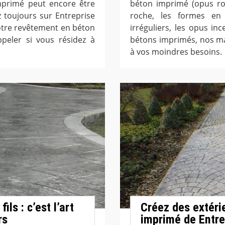
mprimé peut encore être
béton imprimé (opus rom
z toujours sur Entreprise
roche, les formes en
 votre revêtement en béton
irréguliers, les opus i
peler si vous résidez à
bétons imprimés, nos ma
à vos moindres besoins.
ls : c’est l’art
Créez des extéri
rs
imprimé de Entrep