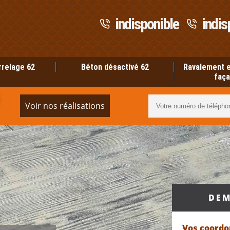
indisponible
indis
rrelage 62
Béton désactivé 62
Ravalement e
faça
Voir nos réalisations
DEM
Vos coord