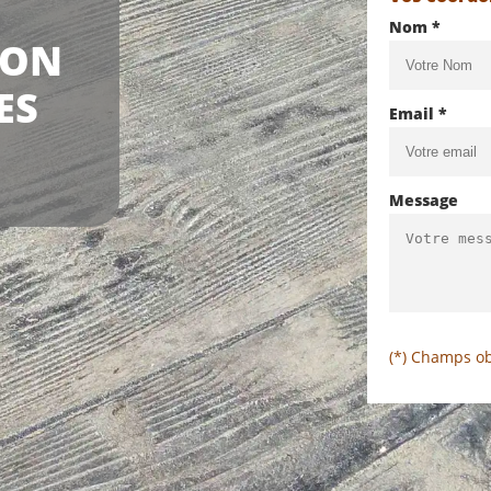
Nom *
TON
ES
Email *
Message
(*) Champs ob