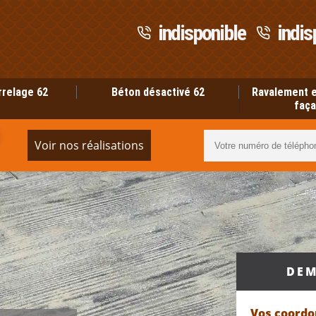
indisponible
indis
rrelage 62
Béton désactivé 62
Ravalement e
faça
Voir nos réalisations
DEM
Vos coord