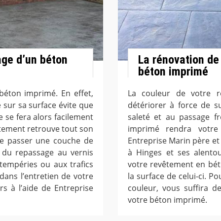
ge d’un béton
La rénovation de
béton imprimé
n béton imprimé. En effet,
La couleur de votre 
e sur sa surface évite que
détériorer à force de s
e se fera alors facilement
saleté et au passage f
êtement retrouve tout son
imprimé rendra votre 
e de passer une couche de
Entreprise Marin père et 
e du repassage au vernis
à Hinges et ses alento
tempéries ou aux trafics
votre revêtement en bét
 dans l’entretien de votre
la surface de celui-ci. 
s à l’aide de Entreprise
couleur, vous suffira d
votre béton imprimé.