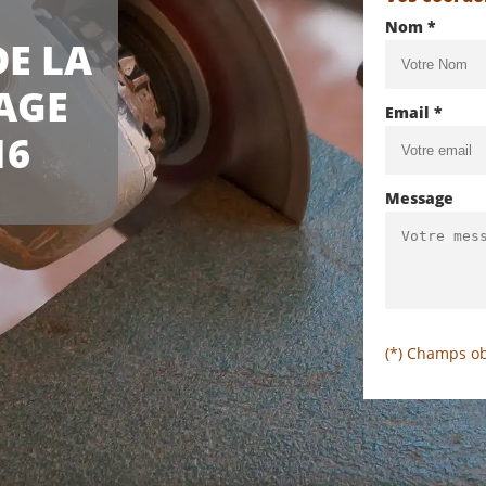
Nom *
E LA
AGE
Email *
16
Message
(*) Champs ob