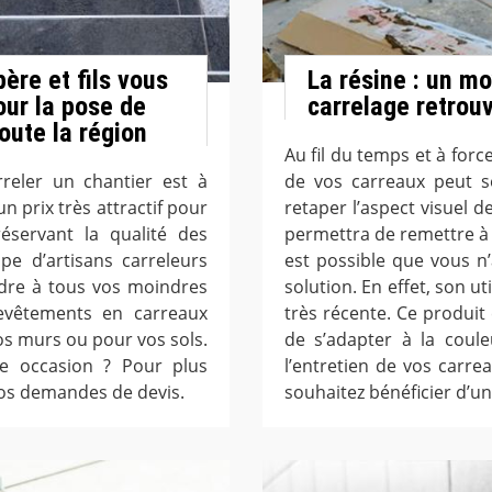
père et fils vous
La résine : un m
our la pose de
carrelage retrou
oute la région
Au fil du temps et à force
rreler un chantier est à
de vos carreaux peut se
n prix très attractif pour
retaper l’aspect visuel de
éservant la qualité des
permettra de remettre à 
pe d’artisans carreleurs
est possible que vous n
ndre à tous vos moindres
solution. En effet, son u
evêtements en carreaux
très récente. Ce produit 
os murs ou pour vos sols.
de s’adapter à la coule
te occasion ? Pour plus
l’entretien de vos carrea
vos demandes de devis.
souhaitez bénéficier d’un