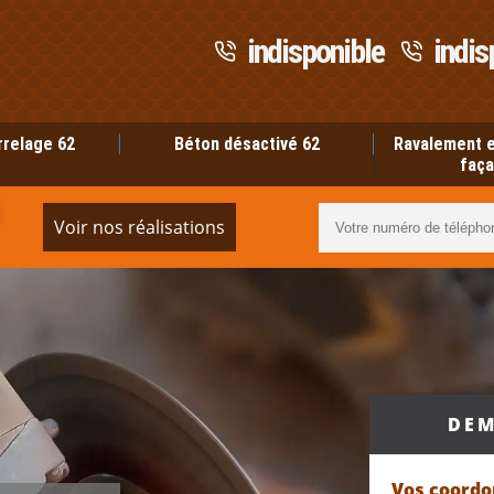
indisponible
indis
rrelage 62
Béton désactivé 62
Ravalement e
faça
Voir nos réalisations
DEM
Vos coord