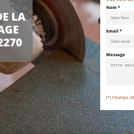
Nom *
E LA
AGE
Email *
2270
Message
(*) Champs ob