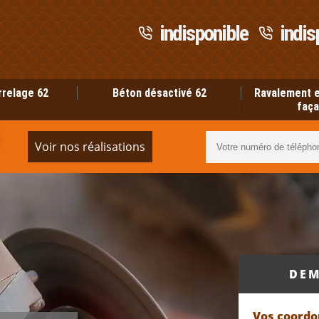
indisponible
indis
rrelage 62
Béton désactivé 62
Ravalement e
faça
Voir nos réalisations
DEM
Vos coord