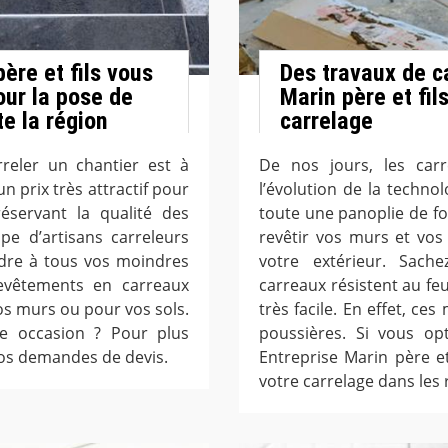
père et fils vous
Des travaux de c
our la pose de
Marin père et fil
e la région
carrelage
rreler un chantier est à
De nos jours, les car
n prix très attractif pour
l’évolution de la technol
éservant la qualité des
toute une panoplie de fo
pe d’artisans carreleurs
revêtir vos murs et vos
ndre à tous vos moindres
votre extérieur. Sac
evêtements en carreaux
carreaux résistent au feu
os murs ou pour vos sols.
très facile. En effet, ce
te occasion ? Pour plus
poussières. Si vous op
vos demandes de devis.
Entreprise Marin père e
votre carrelage dans les r