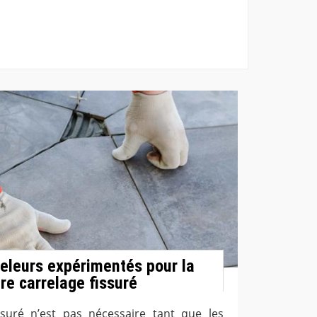
releurs expérimentés pour la
re carrelage fissuré
ssuré n’est pas nécessaire tant que les