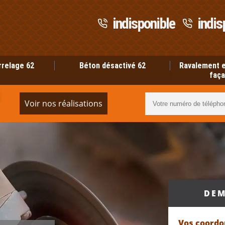
indisponible
indis
rrelage 62
Béton désactivé 62
Ravalement e
faça
Voir nos réalisations
DEM
Vos coord