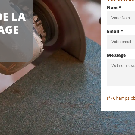
Nom *
E LA
AGE
Email *
Message
(*) Champs ob