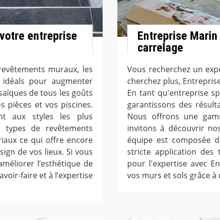
 votre entreprise
Entreprise Marin 
carrelage
revêtements muraux, les
Vous recherchez un expe
e idéals pour augmenter
cherchez plus, Entreprise
osaïques de tous les goûts
En tant qu'entreprise s
s pièces et vos piscines.
garantissons des résult
nt aux styles les plus
Nous offrons une gamm
s types de revêtements
invitons à découvrir nos
iaux ce qui offre encore
équipe est composée d'a
ign de vos lieux. Si vous
stricte application des
méliorer l’esthétique de
pour l'expertise avec En
voir-faire et à l’expertise
vos murs et sols grâce à 