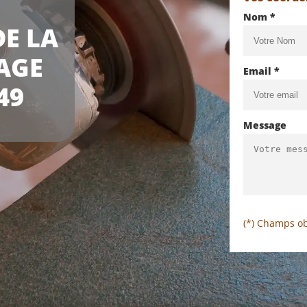
Nom *
E LA
AGE
Email *
49
Message
(*) Champs ob