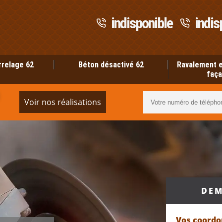
indisponible
indis
rrelage 62
Béton désactivé 62
Ravalement e
faça
Voir nos réalisations
DEM
Vos coord