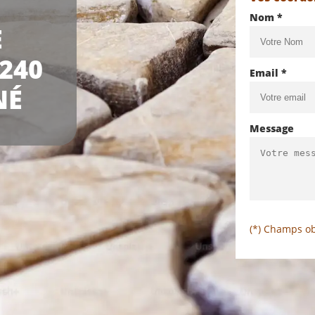
Nom *
E
240
Email *
NÉ
Message
(*) Champs ob