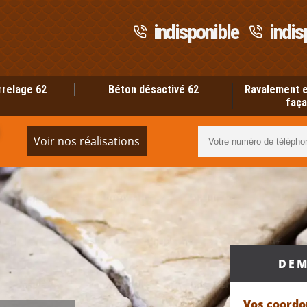
indisponible
indis
rrelage 62
Béton désactivé 62
Ravalement e
faça
Voir nos réalisations
DEM
Vos coord