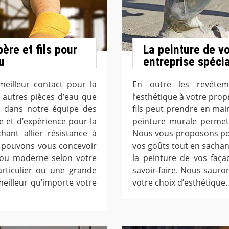
ère et fils pour
La peinture de v
u
entreprise spéci
meilleur contact pour la
En outre les revête
t autres pièces d’eau que
l’esthétique à votre prop
s dans notre équipe des
fils peut prendre en mai
 et d’expérience pour la
peinture murale permett
ant allier résistance à
Nous vous proposons pou
s pouvons vous concevoir
vos goûts tout en sachan
l ou moderne selon votre
la peinture de vos faça
articulier ou une grande
savoir-faire. Nous saur
eilleur qu’importe votre
votre choix d’esthétique.
.