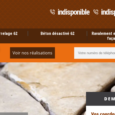
indisponible
indis
rrelage 62
Béton désactivé 62
Ravalement e
faça
Voir nos réalisations
DEM
Vos coord