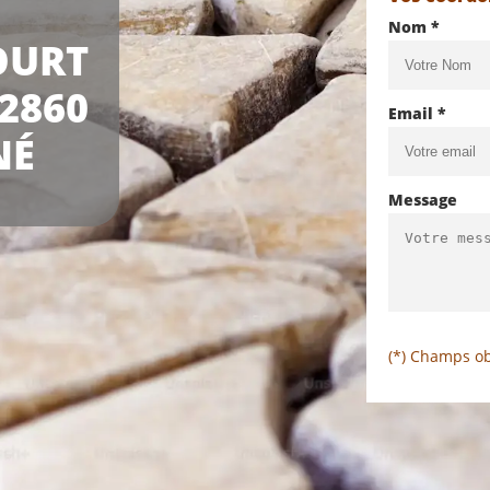
Nom *
OURT
2860
Email *
NÉ
Message
(*) Champs ob