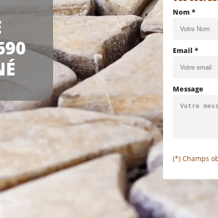
Nom *
E
690
Email *
NÉ
Message
(*) Champs ob