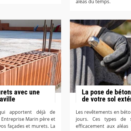
aléas du temps.
urets avec une
La pose de béton
aville
de votre sol exté
ui apportent déjà de
Les revêtements en béto
e Entreprise Marin père et
jours. Ces types de s
vos façades et murets. La
efficacement aux aléas