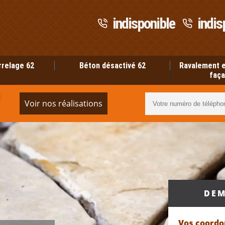
indisponible
indis
rrelage 62
Béton désactivé 62
Ravalement e
faça
Voir nos réalisations
DEM
Vos coord