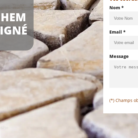
Nom *
GHEM
OIGNÉ
Email *
Message
(*) Champs ob