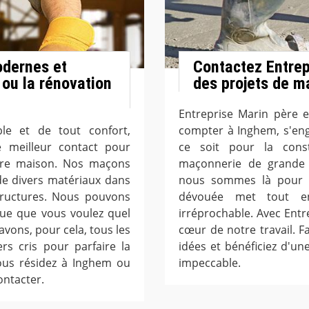
odernes et
Contactez Entrepr
 ou la rénovation
des projets de m
Entreprise Marin père e
ble et de tout confort,
compter à Inghem, s'eng
e meilleur contact pour
ce soit pour la cons
votre maison. Nos maçons
maçonnerie de grande e
 de divers matériaux dans
nous sommes là pour ré
tructures. Nous pouvons
dévouée met tout en
ique que vous voulez quel
irréprochable. Avec Entre
avons, pour cela, tous les
cœur de notre travail. F
rs cris pour parfaire la
idées et bénéficiez d'une
 vous résidez à Inghem ou
impeccable.
ontacter.