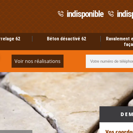
indisponible
indis
rrelage 62
Béton désactivé 62
Ravalement e
faça
Voir nos réalisations
DEM
Vos coord