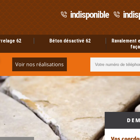
indisponible
indis
rrelage 62
Béton désactivé 62
Ravalement e
faça
Voir nos réalisations
DEM
Vos coord