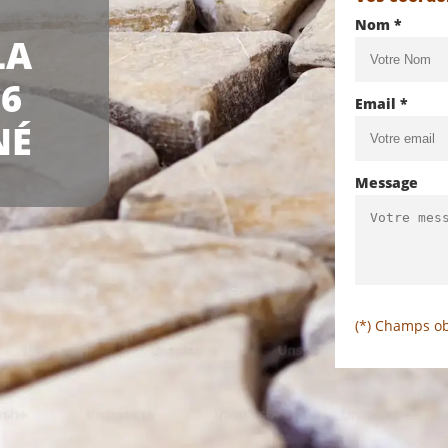
Nom *
LA
6
Email *
NÉ
Message
(*) Champs ob