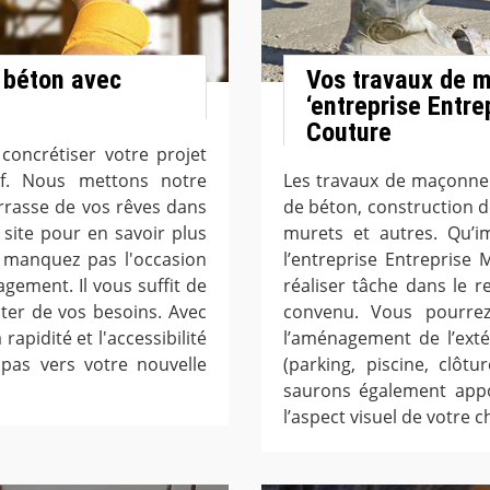
 béton avec
Vos travaux de m
‘entreprise Entre
Couture
 concrétiser votre projet
tif. Nous mettons notre
Les travaux de maçonner
errasse de vos rêves dans
de béton, construction 
e site pour en savoir plus
murets et autres. Qu’i
e manquez pas l'occasion
l’entreprise Entreprise
agement. Il vous suffit de
réaliser tâche dans le 
ter de vos besoins. Avec
convenu. Vous pourrez
 rapidité et l'accessibilité
l’aménagement de l’extér
 pas vers votre nouvelle
(parking, piscine, clôtu
saurons également appo
l’aspect visuel de votre c