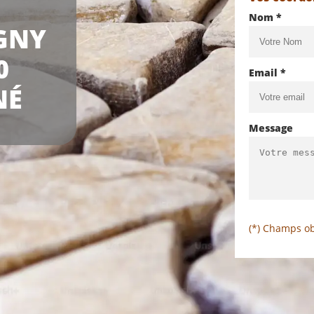
Nom *
GNY
0
Email *
NÉ
Message
(*) Champs ob