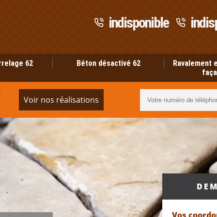
indisponible
indis
rrelage 62
Béton désactivé 62
Ravalement e
faça
Voir nos réalisations
DEM
Vos coord