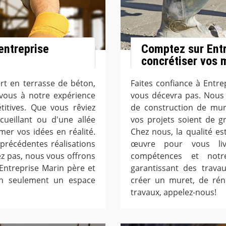
'entreprise
Comptez sur Entr
concrétiser vos 
ert en terrasse de béton,
Faites confiance à Entre
z-vous à notre expérience
vous décevra pas. Nous 
titives. Que vous rêviez
de construction de mur
ueillant ou d'une allée
vos projets soient de g
er vos idées en réalité.
Chez nous, la qualité es
précédentes réalisations
œuvre pour vous liv
iez pas, nous vous offrons
compétences et notr
Entreprise Marin père et
garantissant des travau
non seulement un espace
créer un muret, de rén
travaux, appelez-nous!