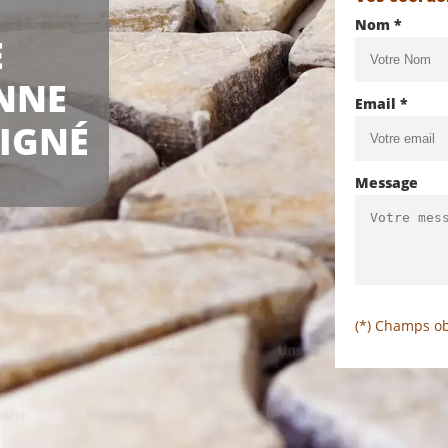
Nom *
E
NNE
Email *
OIGNÉ
Message
(*) Champs ob