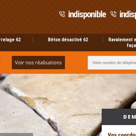
indisponible
indis
rrelage 62
Béton désactivé 62
Ravalement e
faça
Voir nos réalisations
DEM
Vos coord