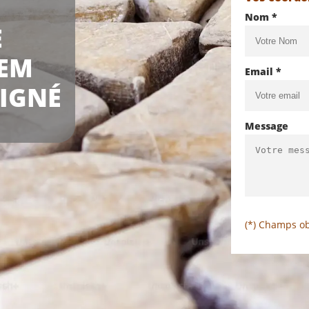
Nom *
E
HEM
Email *
OIGNÉ
Message
(*) Champs ob