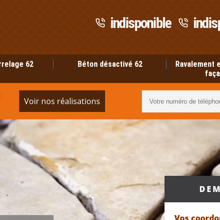
indisponible
indis
rrelage 62
Béton désactivé 62
Ravalement e
faça
Voir nos réalisations
DEM
Vos coord