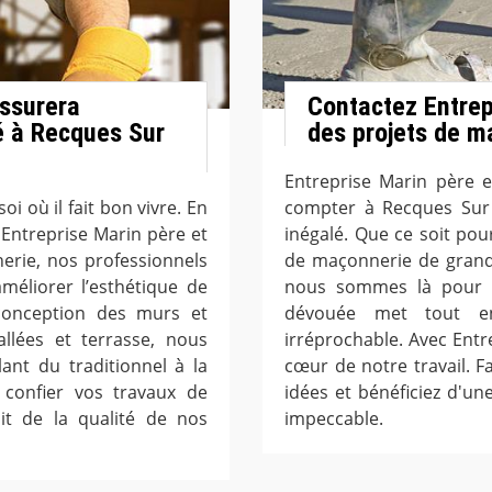
assurera
Contactez Entrepr
té à Recques Sur
des projets de m
Entreprise Marin père e
oi où il fait bon vivre. En
compter à Recques Sur 
e Entreprise Marin père et
inégalé. Que ce soit pou
erie, nos professionnels
de maçonnerie de grande
méliorer l’esthétique de
nous sommes là pour ré
 conception des murs et
dévouée met tout en
allées et terrasse, nous
irréprochable. Avec Entre
ant du traditionnel à la
cœur de notre travail. F
 confier vos travaux de
idées et bénéficiez d'une
it de la qualité de nos
impeccable.