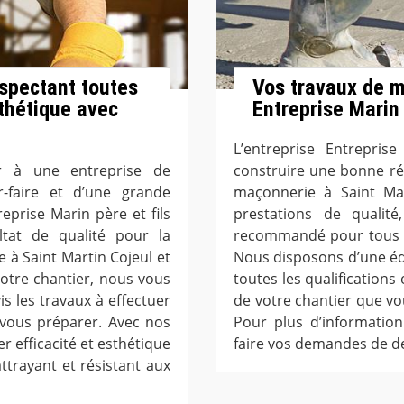
spectant toutes
Vos travaux de m
sthétique avec
Entreprise Marin 
L’entreprise Entrepris
er à une entreprise de
construire une bonne ré
-faire et d’une grande
maçonnerie à Saint Mar
reprise Marin père et fils
prestations de qualité
ltat de qualité pour la
recommandé pour tous tr
 à Saint Martin Cojeul et
Nous disposons d’une é
votre chantier, nous vous
toutes les qualifications
is les travaux à effectuer
de votre chantier que vo
 vous préparer. Avec nos
Pour plus d’information
r efficacité et esthétique
faire vos demandes de de
ttrayant et résistant aux