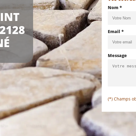
Nom *
INT
2128
Email *
NÉ
Message
(*) Champs ob