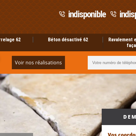
indisponible
indis
rrelage 62
Béton désactivé 62
Ravalement e
faça
Voir nos réalisations
DEM
Vos coord